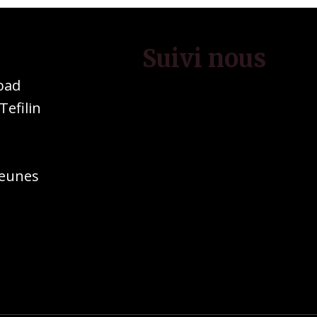
Suivi nous
bad
efilin
jeunes